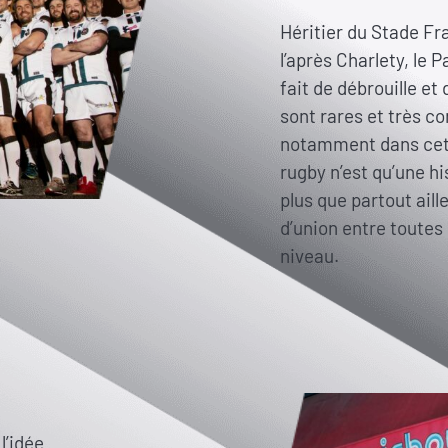
Héritier du Stade Fr
l’après Charlety, le 
fait de débrouille e
sont rares et très co
notamment dans cet i
rugby n’est qu’une hi
plus que partout aill
d’union entre toutes 
niveau.
l’idée