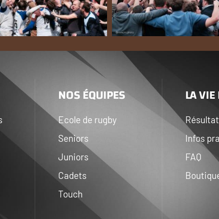
NOS ÉQUIPES
LA VIE
s
Ecole de rugby
Résulta
Seniors
Infos pr
Juniors
FAQ
Cadets
Boutiqu
Touch