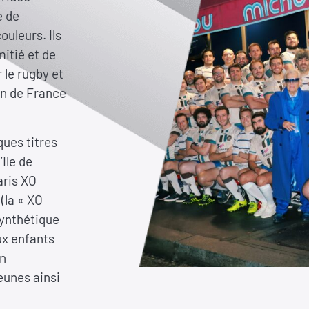
e de
ouleurs. Ils
mitié et de
le rugby et
on de France
ques titres
Ile de
aris XO
(la « XO
synthétique
ux enfants
en
eunes ainsi