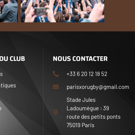
 DU CLUB
NOUS CONTACTER
ts
+33 6 20 12 18 52
atiques
parisxorugby@gmail.com
Stade Jules
e
Ladoumègue : 39
route des petits ponts
75019 Paris